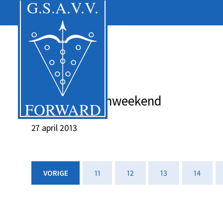
Foto's lustrumweekend
27 april 2013
VORIGE
11
12
13
14