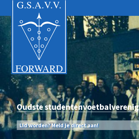
Oudste studentenvoetbalverenig
Lid worden? Meld je direct aan!