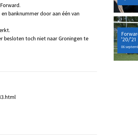
r Forward.
m en banknummer door aan één van
.
erkt.
Forwar
 er besloten toch niet naar Groningen te
'20/'21
06 septem
33.html