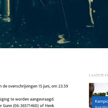
LAATSTE F
n de overschrijvingen 15 juni, om 23.59
eniging te worden aangevraagd.
Kampio
der Gunn (06-36571460) of Henk
16 juli 2022