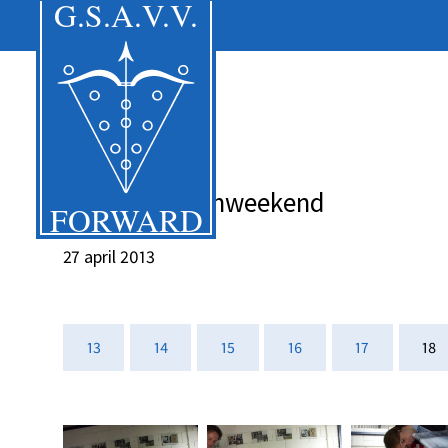
Foto's lustrumweekend
27 april 2013
13
14
15
16
17
18