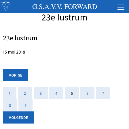
G.S.A.V.V. FORWARD
23e lustrum
23e lustrum
15 mei 2018
VORIGE
1
2
3
4
5
6
7
8
9
VOLGENDE