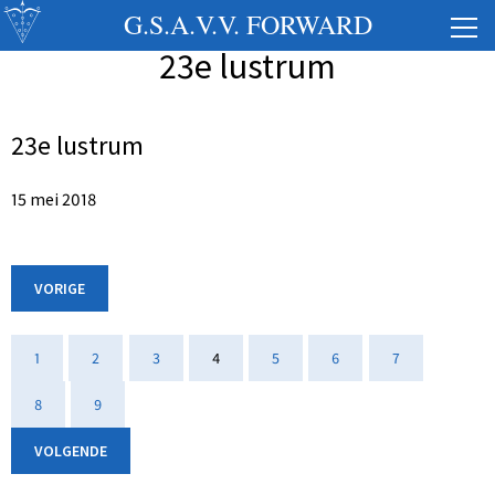
G.S.A.V.V. FORWARD
23e lustrum
23e lustrum
15 mei 2018
VORIGE
1
2
3
4
5
6
7
8
9
VOLGENDE