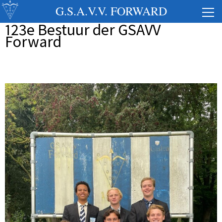
G.S.A.V.V. FORWARD
123e Bestuur der GSAVV
Forward